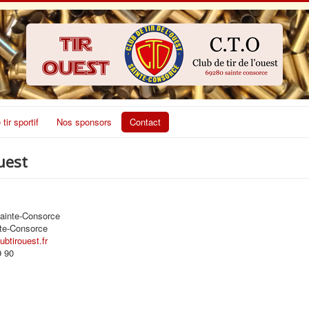
 tir sportif
Nos sponsors
Contact
uest
Sainte-Consorce
te-Consorce
btirouest.fr
9 90