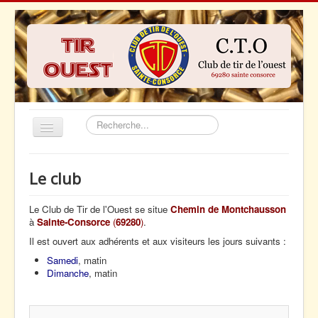
Rechercher
Basculer
la
navigation
Accueil
Le club
Actualités
Le Club de Tir de l'Ouest se situe
Chemin de Montchausson
Le club
à
Sainte-Consorce
(
69280
)
.
Le tir sportif
Il est ouvert aux adhérents et aux visiteurs les jours suivants :
Nos sponsors
Samedi
, matin
Dimanche
, matin
Contact